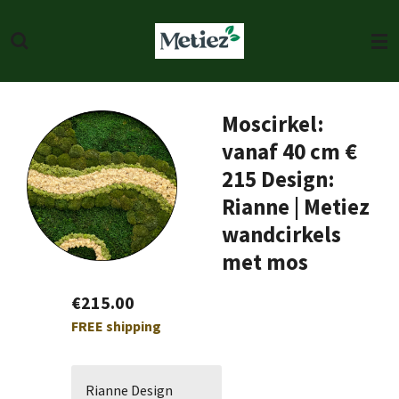
Skip
to
main
content
Moscirkel:
vanaf 40 cm €
215 Design:
Rianne | Metiez
wandcirkels
met mos
€215.00
FREE shipping
Rianne Design