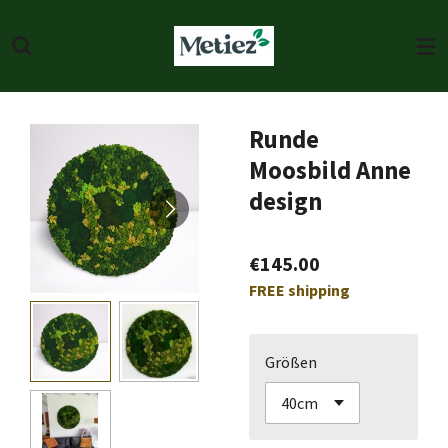
Skip
to
main
content
Runde
Moosbild Anne
design
€145.00
FREE shipping
Größen